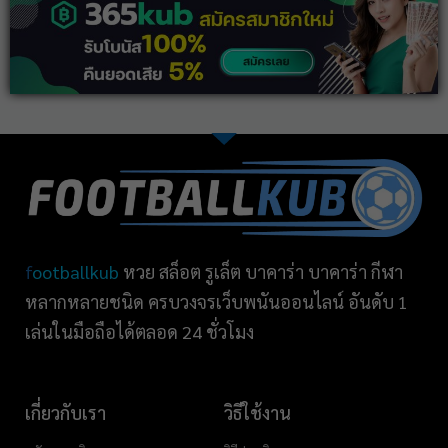
f
ootballkub
หวย สล็อต รูเล็ต บาคาร่า บาคาร่า กีฬา
หลากหลายชนิด ครบวงจรเว็บพนันออนไลน์ อันดับ 1
เล่นในมือถือได้ตลอด 24 ชั่วโมง
เกี่ยวกับเรา
วิธีใช้งาน