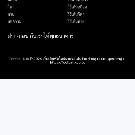
กีฬา
วิธีเล่นสล็อต
หวย
วิธีเล่นกีฬา
บทความ
วิธีเล่นหวย
ฝาก-ถอน กับเราได้ทุกธนาคาร
Footballkub
© 2026 เว็บเดิมพันใหม่มาแรง เล่นง่าย จ่ายสูง ระบบคุณภาพสูง |
https://footballkub.co