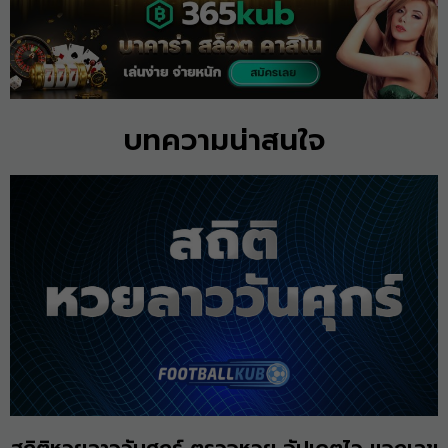
บทความน่าสนใจ