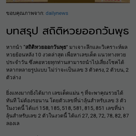
ขอบคุณภาพจาก:
dailynews
บทสรุป สถิติหวยออกวันพุธ
หากนำ “
สถิติหวยออกวันพุธ
” มาเจาะลึกและวิเคราะห์ผล
หวยย้อนหลัง 10 งวดล่าสุด เพื่อหาเลขเด็ด แนวทางหวย
ประจำวัน ซึ่งคอหวยทุกท่านสามารถนำไปเสี่ยงโชคได้
หลากหลายรูปแบบ ไม่ว่าจะเป็นเลข 3 ตัวตรง, 2 ตัวบน, 2
ตัวล่าง
ยิ่งแทงมากยิ่งได้มาก เลขเด็ดแม่น ๆ ที่จะพาคุณรวยได้
ทันที ไม่ต้องรอนาน โดยตัวเลขที่น่าลุ้นสำหรับเลข 3 ตัว
ในงวดนี้ ได้แก่ 158, 185, 518, 581, 815, 851 เลขที่น่า
ลุ้นสำหรับเลข 2 ตัวในงวดนี้ ได้แก่ 27, 28, 72, 78, 82, 87
ลองเล