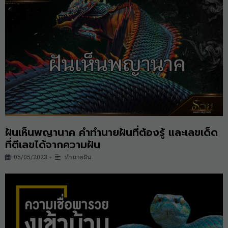
ฝันเห็นพญานาค คำทำนายฝันที่ต้องรู้ และเลขเด็ด
ที่ตีเลขได้จากความฝัน
05/05/2023
ทำนายฝัน
•