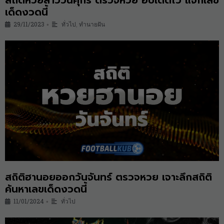
สถิติหวยลาววันศุกร์ ตรวจหวย อัปเดตไว แจกเลข
เด็ดงวดนี้
29/11/2023
ทั่วไป
,
ทำนายฝัน
•
สถิติฮานอยออกวันจันทร์ ตรวจหวย เจาะลึกสถิติ
ค้นหาเลขเด็ดงวดนี้
11/01/2024
ทั่วไป
•