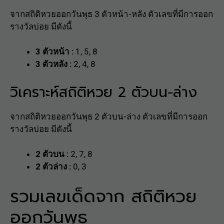
จากสถิติหวยออกวันพุธ 3 ตัวหน้า-หลัง ตัวเลขที่มีการออก
รางวัลบ่อย มีดังนี้
3 ตัวหน้า :
1, 5, 8
3 ตัวหลัง :
2, 4, 8
วิเคราะห์สถิติหวย 2 ตัวบน-ล่าง
จากสถิติหวยออกวันพุธ 2 ตัวบน-ล่าง ตัวเลขที่มีการออก
รางวัลบ่อย มีดังนี้
2 ตัวบน :
2, 7, 8
2 ตัวล่าง :
0, 3
รวมเลขเด็ดจาก สถิติหวย
ออกวันพุธ