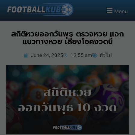
Menu
สถิติหวยออกวันพุธ ตรวจหวย แจก
แนวทางหวย เสี่ยงโชคงวดนี้
June 24, 2025
12:55 am
ทั่วไป